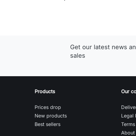
Get our latest news an
sales
Products
Our c
Prices drop
Delive
New products
Legal 
Best sellers
Terms 
About