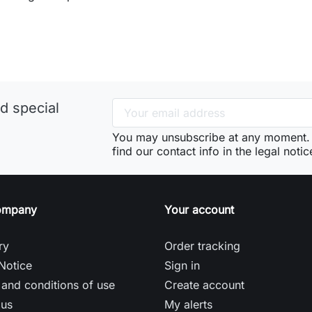
d special
You may unsubscribe at any moment. 
find our contact info in the legal notic
ompany
Your account
ry
Order tracking
Notice
Sign in
and conditions of use
Create account
 us
My alerts