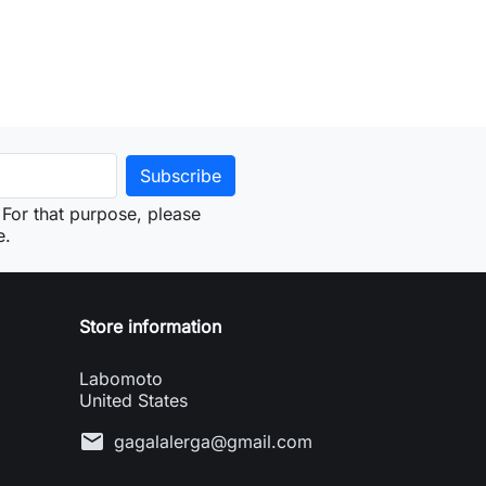
For that purpose, please
e.
Store information
Labomoto
United States
mail
gagalalerga@gmail.com